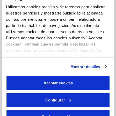
CONTRATOS
Utilizamos cookies propias y de terceros para analizar
nuestros servicios y mostrarte publicidad relacionada
MODIFICACIÓN DE DATOS
con tus preferencias en base a un perfil elaborado a
partir de tus hábitos de navegación. Adicionalmente
utilizamos cookies de complemento de redes sociales.
INCIDENCIAS
Puedes aceptar todas las cookies pulsando “ Aceptar
cookies”· También puedes permitir o rechazar las
cookies de forma granular pulsando “Configurar”. Si
TODAS LAS GESTIONES
pulsas “Rechazar cookies”, equivaldrá a rechazar la
instalación de todas las cookies salvo las necesarias que
OTRAS GESTIONES
Mostrar detalles
son indispensables para que el sitio web funcione y que
por tanto no se pueden desactivar. Puedes consultar
más información en nuestr
a
Política de Cookies
Aceptar cookies
Tu Servicio
Configurar
FACTURAS Y PRECIOS