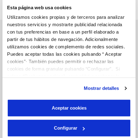
Esta página web usa cookies
Utilizamos cookies propias y de terceros para analizar
nuestros servicios y mostrarte publicidad relacionada
con tus preferencias en base a un perfil elaborado a
partir de tus hábitos de navegación. Adicionalmente
Gestiones Online
utilizamos cookies de complemento de redes sociales.
Puedes aceptar todas las cookies pulsando “ Aceptar
cookies”· También puedes permitir o rechazar las
cookies de forma granular pulsando “Configurar”. Si
FACTURAS, PAGOS Y CONSUMOS
pulsas “Rechazar cookies”, equivaldrá a rechazar la
CONTRATOS
instalación de todas las cookies salvo las necesarias que
Mostrar detalles
MODIFICACIÓN DE DATOS
son indispensables para que el sitio web funcione y que
por tanto no se pueden desactivar. Puedes consultar
INCIDENCIAS
más información en nuestr
a
Política de Cookies
Aceptar cookies
TODAS LAS GESTIONES
Configurar
OTRAS GESTIONES