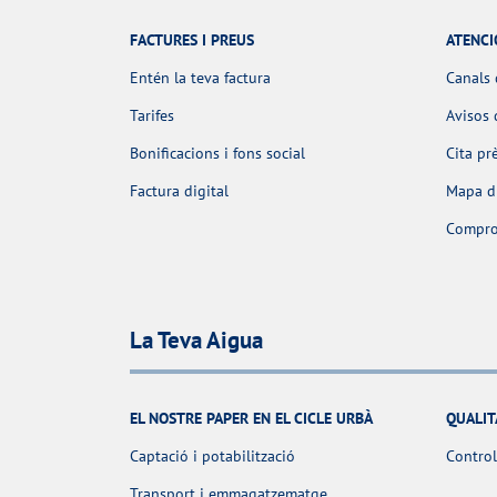
FACTURES I PREUS
ATENCI
Entén la teva factura
Canals 
Tarifes
Avisos 
Bonificacions i fons social
Cita pr
Factura digital
Mapa d'
Comprov
La Teva Aigua
EL NOSTRE PAPER EN EL CICLE URBÀ
QUALIT
Captació i potabilització
Control
Transport i emmagatzematge