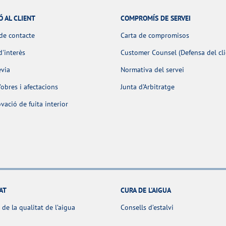
Ó AL CLIENT
COMPROMÍS DE SERVEI
de contacte
Carta de compromisos
d'interès
Customer Counsel (Defensa del cli
èvia
Normativa del servei
obres i afectacions
Junta d’Arbitratge
ació de fuita interior
AT
CURA DE L'AIGUA
 de la qualitat de l’aigua
Consells d’estalvi