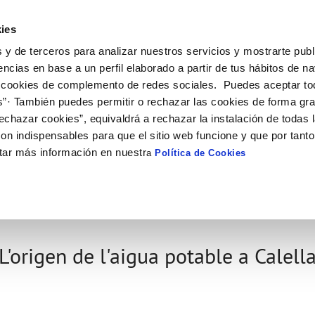
ES
CA
Actual
ies
 y de terceros para analizar nuestros servicios y mostrarte publ
El Teu Servei
La Teva Aigua
Coneix-nos
El
encias en base a un perfil elaborado a partir de tus hábitos de n
 cookies de complemento de redes sociales. Puedes aceptar to
s”· También puedes permitir o rechazar las cookies de forma gr
 AL CLIENT
AT
E CONDUCTA
NTRACTES
COMPROMÍS DE SERVEI
CURA DE L'AIGUA
PERFIL DEL CONTRACTANT
MODIFICACIÓ DE DADES
echazar cookies”, equivaldrá a rechazar la instalación de todas 
S DE GESTIÓ I CERTIFICATS
e contacte
de la qualitat de l’aigua
vi titular
Carta de compromisos
Consells d’estalvi
Plataforma de contractació del s
Actualitzar dades bancàries
on indispensables para que el sitio web funcione y que por tant
públic
'interès
a subministrament
Customer Counsel (Defensa del c
Actualitzar dades de domicil
tar más información en nuestr
a
Política de Cookies
Licitacions en curs
via
xa de subministrament
Normativa del servei
Actualitzar dades personals
Històric de licitacions
bres i afectacions
·licitud de connexió
Junta d’Arbitratge
Contractes menors
ció de fuita interior
umentació contractació
L'origen de l'aigua potable a Calell