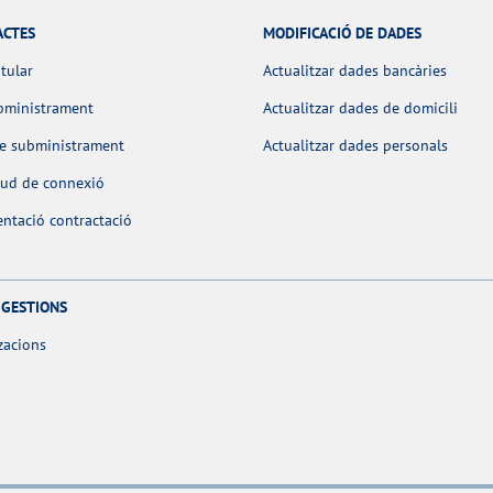
ACTES
MODIFICACIÓ DE DADES
itular
Actualitzar dades bancàries
bministrament
Actualitzar dades de domicili
de subministrament
Actualitzar dades personals
itud de connexió
ntació contractació
 GESTIONS
zacions