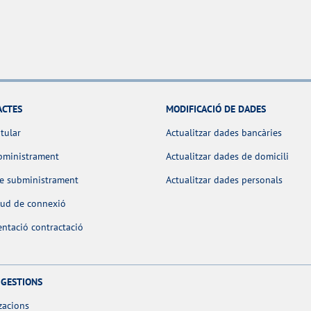
ACTES
MODIFICACIÓ DE DADES
itular
Actualitzar dades bancàries
bministrament
Actualitzar dades de domicili
de subministrament
Actualitzar dades personals
itud de connexió
ntació contractació
 GESTIONS
zacions