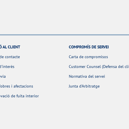
Ó AL CLIENT
COMPROMÍS DE SERVEI
de contacte
Carta de compromisos
d'interès
Customer Counsel (Defensa del cli
èvia
Normativa del servei
obres i afectacions
Junta d’Arbitratge
ació de fuita interior