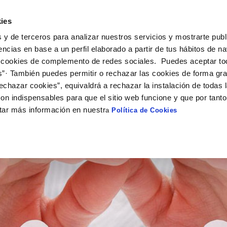
ES
CA
Actual
ies
 y de terceros para analizar nuestros servicios y mostrarte publ
El Teu Servei
La Teva Aigua
Coneix-nos
El
encias en base a un perfil elaborado a partir de tus hábitos de n
 cookies de complemento de redes sociales. Puedes aceptar to
s”· También puedes permitir o rechazar las cookies de forma gr
 AL CLIENT
AT
E CONDUCTA
NTRACTES
COMPROMÍS DE SERVEI
CURA DE L'AIGUA
PERFIL DEL CONTRACTANT
MODIFICACIÓ DE DADES
echazar cookies”, equivaldrá a rechazar la instalación de todas 
S DE GESTIÓ I CERTIFICATS
e contacte
de la qualitat de l’aigua
vi titular
Carta de compromisos
Consells d’estalvi
Plataforma de contractació del s
Actualitzar dades bancàries
on indispensables para que el sitio web funcione y que por tant
públic
'interès
a subministrament
Customer Counsel (Defensa del c
Actualitzar dades de domicil
IAL
tar más información en nuestr
a
Política de Cookies
Licitacions en curs
via
xa de subministrament
Normativa del servei
Actualitzar dades personals
Històric de licitacions
bres i afectacions
·licitud de connexió
Junta d’Arbitratge
Contractes menors
ció de fuita interior
umentació contractació