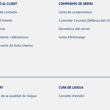
Ó AL CLIENT
COMPROMÍS DE SERVEI
de contacte
Carta de compromisos
d'interès
Customer Counsel (Defensa del cli
èvia
Normativa del servei
obres i afectacions
Junta d’Arbitratge
ació de fuita interior
AT
CURA DE L'AIGUA
 de la qualitat de l’aigua
Consells d’estalvi