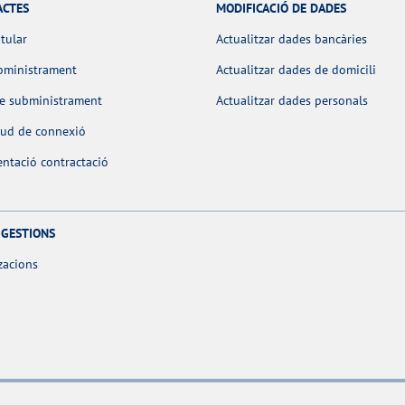
ACTES
MODIFICACIÓ DE DADES
itular
Actualitzar dades bancàries
bministrament
Actualitzar dades de domicili
de subministrament
Actualitzar dades personals
itud de connexió
ntació contractació
 GESTIONS
zacions