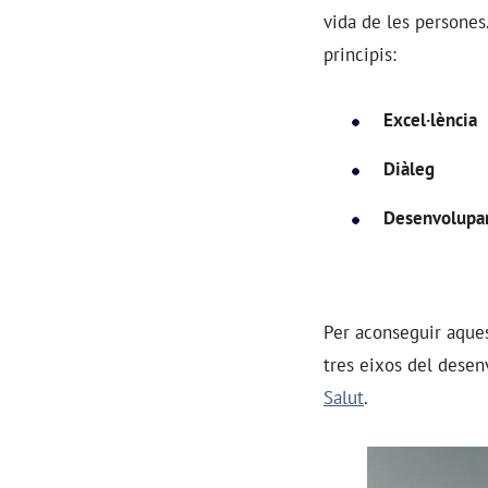
vida de les persones
principis:
Excel·lència
Diàleg
Desenvolupam
Per aconseguir aques
tres eixos del dese
Salut
.