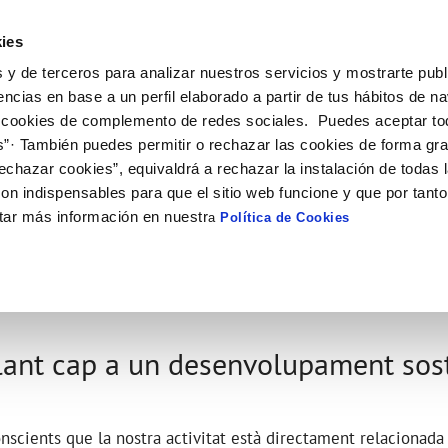
ES
CA
Actual
ies
 y de terceros para analizar nuestros servicios y mostrarte publ
El Teu Servei
La Teva Aigua
Coneix-nos
El
encias en base a un perfil elaborado a partir de tus hábitos de n
 cookies de complemento de redes sociales. Puedes aceptar to
s”· También puedes permitir o rechazar las cookies de forma gr
 AL CLIENT
AT
E CONDUCTA
NTRACTES
COMPROMÍS DE SERVEI
CURA DE L'AIGUA
PERFIL DEL CONTRACTANT
MODIFICACIÓ DE DADES
echazar cookies”, equivaldrá a rechazar la instalación de todas 
S DE GESTIÓ I CERTIFICATS
e contacte
de la qualitat de l’aigua
vi titular
Carta de compromisos
Consells d’estalvi
Plataforma de contractació del s
Actualitzar dades bancàries
on indispensables para que el sitio web funcione y que por tant
públic
'interès
a subministrament
Customer Counsel (Defensa del c
Actualitzar dades de domicil
IFICATS
tar más información en nuestr
a
Política de Cookies
Licitacions en curs
via
xa de subministrament
Normativa del servei
Actualitzar dades personals
Històric de licitacions
bres i afectacions
·licitud de connexió
Junta d’Arbitratge
Contractes menors
ció de fuita interior
umentació contractació
lant cap a un desenvolupament sos
cients que la nostra activitat està directament relacionada 