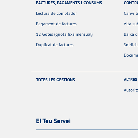
FACTURES, PAGAMENTS I CONSUMS
CONTR
Lectura de comptador
Canvi t
Pagament de factures
Alta su
12 Gotes (quota fixa mensual)
Baixa 
Duplicat de factures
Sol·lic
Docume
ALTRES
TOTES LES GESTIONS
Autorit
El Teu Servei