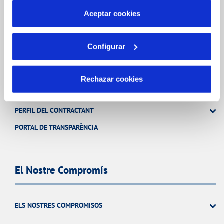
más información en nuestr
a
Política de Cookies
Aceptar cookies
Coneix-nos
Configurar
SOBRE NOSALTRES
CODI DE CONDUCTA
Rechazar cookies
SISTEMES DE GESTIÓ I CERTIFICATS
PERFIL DEL CONTRACTANT
PORTAL DE TRANSPARÈNCIA
El Nostre Compromís
ELS NOSTRES COMPROMISOS