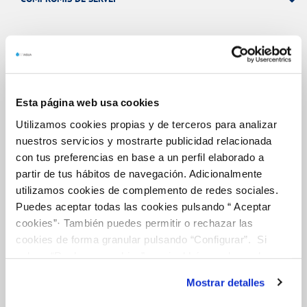
La Teva Aigua
Esta página web usa cookies
EL NOSTRE PAPER EN EL CICLE URBÀ
Utilizamos cookies propias y de terceros para analizar
QUALITAT
nuestros servicios y mostrarte publicidad relacionada
CURA DE L'AIGUA
con tus preferencias en base a un perfil elaborado a
partir de tus hábitos de navegación. Adicionalmente
utilizamos cookies de complemento de redes sociales.
Puedes aceptar todas las cookies pulsando “ Aceptar
Altres Serveis
cookies”· También puedes permitir o rechazar las
cookies de forma granular pulsando “Configurar”. Si
pulsas “Rechazar cookies”, equivaldrá a rechazar la
GESTIÓ DE FONTS ORNAMENTALS
instalación de todas las cookies salvo las necesarias que
CONTROL DE PLAGUES
Mostrar detalles
son indispensables para que el sitio web funcione y que
por tanto no se pueden desactivar. Puedes consultar