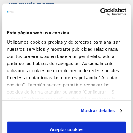
MODIFICACIÓN DE DATOS
INCIDENCIAS
Esta página web usa cookies
TODAS LAS GESTIONES
Utilizamos cookies propias y de terceros para analizar
OTRAS GESTIONES
nuestros servicios y mostrarte publicidad relacionada
con tus preferencias en base a un perfil elaborado a
partir de tus hábitos de navegación. Adicionalmente
Tu Servicio
utilizamos cookies de complemento de redes sociales.
Puedes aceptar todas las cookies pulsando “ Aceptar
cookies”· También puedes permitir o rechazar las
FACTURAS Y PRECIOS
cookies de forma granular pulsando “Configurar”. Si
pulsas “Rechazar cookies”, equivaldrá a rechazar la
ATENCIÓN AL CLIENTE
instalación de todas las cookies salvo las necesarias que
COMPROMISO DE SERVICIO
Mostrar detalles
son indispensables para que el sitio web funcione y que
por tanto no se pueden desactivar. Puedes consultar
más información en nuestr
a
Política de Cookies
Aceptar cookies