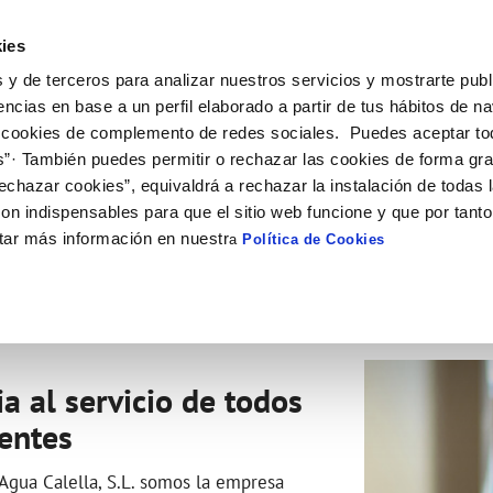
ES
CA
Actual
ies
 y de terceros para analizar nuestros servicios y mostrarte publ
ne
Tu Servicio
Tu Agua
Conócenos
Nuestro
encias en base a un perfil elaborado a partir de tus hábitos de n
 cookies de complemento de redes sociales. Puedes aceptar to
s”· También puedes permitir o rechazar las cookies de forma gr
N AL CLIENTE
D
 DE CONDUCTA
NTRATOS
COMPROMISO DE SERVICIO
CUIDADOS DEL AGUA
PERFIL DEL CONTRATANTE
MODIFICACIÓN DE DATOS
echazar cookies”, equivaldrá a rechazar la instalación de todas 
AS DE GESTIÓN Y CERTIFICADOS
 de contacto
calidad del agua
bio de titular
Carta de compromisos
Consejos de ahorro
Plataforma de contratación del s
Actualizar datos bancarios
on indispensables para que el sitio web funcione y que por tant
público
e interés
a de suministro
Customer Counsel (Defensa del c
Actualizar datos de domicili
tar más información en nuestr
a
Política de Cookies
Licitaciones en curso
via
a de suministro
Normativa del servicio
Actualizar datos personales
Histórico de licitaciones
obras y afectaciones
icitud de acometida
Junta de Arbitraje
Contratos menores
ación de fuga interior
umentación contratación
a al servicio de todos
VER TODAS LAS GESTIONES
ientes
Agua Calella, S.L. somos la empresa