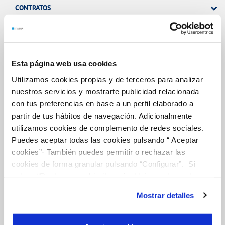
CONTRATOS
MODIFICACIÓN DE DATOS
INCIDENCIAS
Esta página web usa cookies
TODAS LAS GESTIONES
Utilizamos cookies propias y de terceros para analizar
OTRAS GESTIONES
nuestros servicios y mostrarte publicidad relacionada
con tus preferencias en base a un perfil elaborado a
partir de tus hábitos de navegación. Adicionalmente
utilizamos cookies de complemento de redes sociales.
Tu Servicio
Puedes aceptar todas las cookies pulsando “ Aceptar
cookies”· También puedes permitir o rechazar las
cookies de forma granular pulsando “Configurar”. Si
FACTURAS Y PRECIOS
pulsas “Rechazar cookies”, equivaldrá a rechazar la
ATENCIÓN AL CLIENTE
instalación de todas las cookies salvo las necesarias que
Mostrar detalles
son indispensables para que el sitio web funcione y que
COMPROMISO DE SERVICIO
por tanto no se pueden desactivar. Puedes consultar
más información en nuestr
a
Política de Cookies