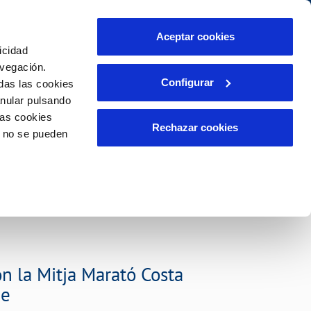
idad
Ayuda
Contáctanos
Aceptar cookies
icidad
Área de clientes
s compromisos
avegación.
Configurar
das las cookies
anular pulsando
PORTAL DE TRANSPARENCIA
INCIDENCIAS
las cookies
ector
Comunica anomalías o posibles
Rechazar cookies
o no se pueden
fraudes
liente)
o
Reclamaciones
 la Mitja Marató Costa
me