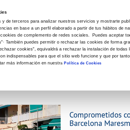
ES
CA
Actual
ies
 y de terceros para analizar nuestros servicios y mostrarte publ
ne
Tu Servicio
Tu Agua
Conócenos
Nuestro
encias en base a un perfil elaborado a partir de tus hábitos de n
 cookies de complemento de redes sociales. Puedes aceptar to
s”· También puedes permitir o rechazar las cookies de forma gr
N AL CLIENTE
D
 DE CONDUCTA
NTRATOS
COMPROMISO DE SERVICIO
CUIDADOS DEL AGUA
PERFIL DEL CONTRATANTE
MODIFICACIÓN DE DATOS
echazar cookies”, equivaldrá a rechazar la instalación de todas 
AS DE GESTIÓN Y CERTIFICADOS
 de contacto
calidad del agua
bio de titular
Carta de compromisos
Consejos de ahorro
Plataforma de contratación del s
Actualizar datos bancarios
on indispensables para que el sitio web funcione y que por tant
público
e interés
a de suministro
Customer Counsel (Defensa del c
Actualizar datos de domicili
tar más información en nuestr
a
Política de Cookies
Licitaciones en curso
via
a de suministro
Normativa del servicio
Actualizar datos personales
Histórico de licitaciones
obras y afectaciones
icitud de acometida
Junta de Arbitraje
Contratos menores
ación de fuga interior
umentación contratación
VER TODAS LAS GESTIONES
Comprometidos con
Barcelona Mares