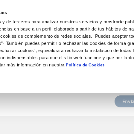
ES
CA
Actua
ies
 y de terceros para analizar nuestros servicios y mostrarte publ
ne
Tu Servicio
Tu Agua
Conócenos
Nuestro
encias en base a un perfil elaborado a partir de tus hábitos de n
 cookies de complemento de redes sociales. Puedes aceptar to
s”· También puedes permitir o rechazar las cookies de forma gr
N AL CLIENTE
COMPROMISO DE SERVICIO
CUIDADOS DEL AGUA
PERFIL DEL CONTRATANTE
DE CONDUCTA
ONTRATOS
MODIFICACIÓN DE DATOS
tu nueva contraseña
echazar cookies”, equivaldrá a rechazar la instalación de todas 
e contacto
alidad del agua
Carta de compromisos
Consejos de ahorro
Plataforma de contratación del sec
Cambio de titular
Actualizar datos bancarios
 DE GESTIÓN Y CERTIFICADOS
on indispensables para que el sitio web funcione y que por tant
público
il con el que te registraste y te enviaremos un enlace para que crees tu 
 interés
Customer Counsel (Defensa del cli
Alta de suministro
Actualizar datos de domici
tar más información en nuestr
a
Política de Cookies
Licitaciones en curso
ia
Normativa del servicio
Baja de suministro
Actualizar datos personale
Histórico de licitaciones
bras y afectaciones
Junta de Arbitraje
Solicitud de acometida
Contratos menores
ión de fuga interior
Documentación contratación
Envia
VER TODAS LAS GESTIONES