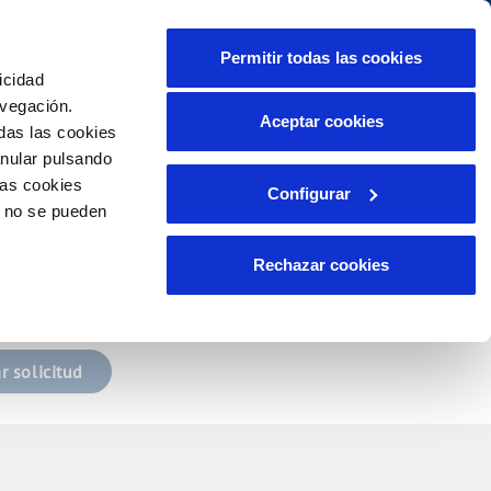
lidad
Ayuda
Contáctanos
Permitir todas las cookies
icidad
Área de clientes
s compromisos
avegación.
Aceptar cookies
das las cookies
anular pulsando
PORTAL DE TRANSPARENCIA
INCIDENCIAS
las cookies
Configurar
tor
Comunica anomalías o posibles
o no se pueden
nueva contraseña.
fraudes
ente)
lio
Reclamaciones
s
Rechazar cookies
r solicitud