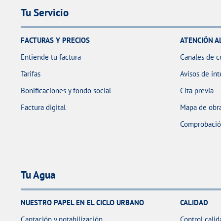
Tu Servicio
FACTURAS Y PRECIOS
ATENCIÓN A
Entiende tu factura
Canales de c
Tarifas
Avisos de int
Bonificaciones y fondo social
Cita previa
Factura digital
Mapa de obra
Comprobación
Tu Agua
NUESTRO PAPEL EN EL CICLO URBANO
CALIDAD
Captación y potabilización
Control calid